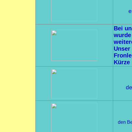
e
Bei un
wurde 
weiter
Unser 
Fronle
Kürze 
de
den Be