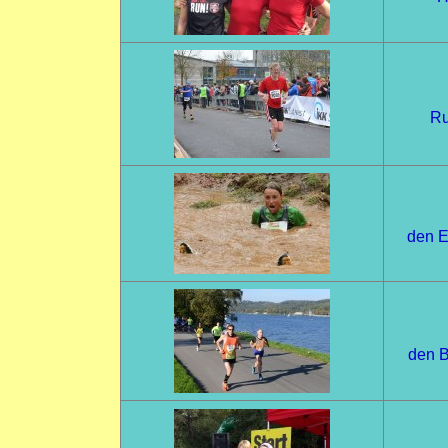
Ru
den E
den B