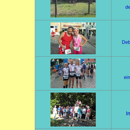
de
Deb
ei
I