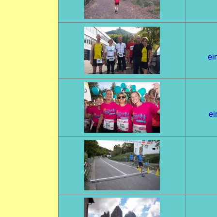
ei
ei