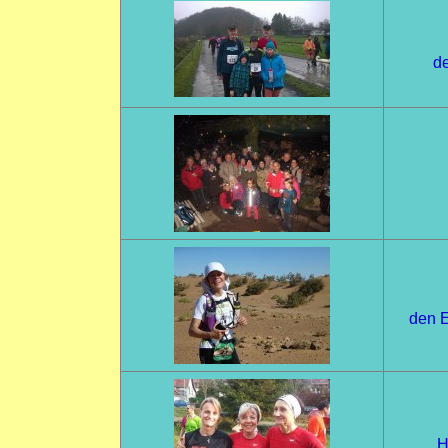
de
den E
H