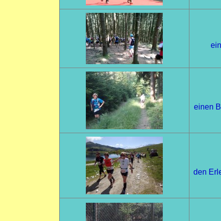
ein
einen B
den Erl