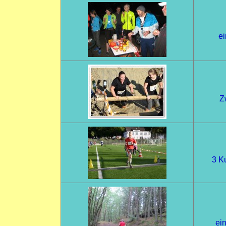
ei
Z
3 K
ein