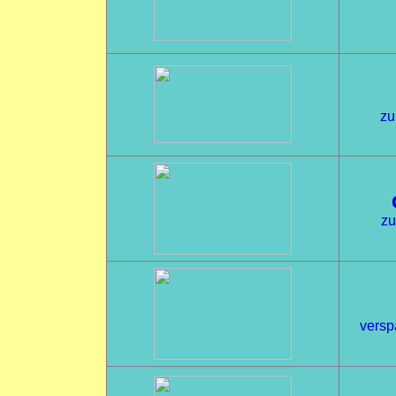
zu
zu
versp