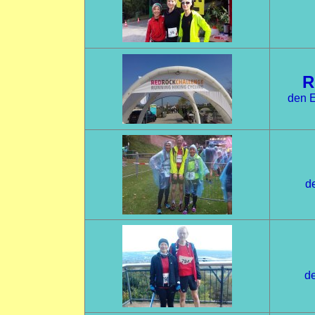
R
den E
de
de