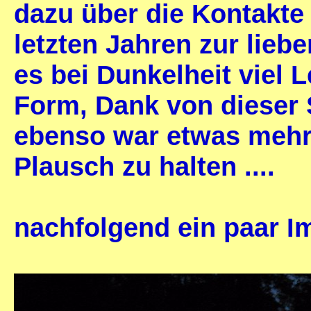
dazu über die Kontakte 
letzten Jahren zur lie
es bei Dunkelheit viel L
Form, Dank von dieser S
ebenso war etwas mehr 
Plausch zu halten ....
nachfolgend ein paar I