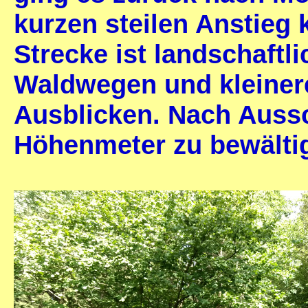
kurzen steilen Anstieg 
Strecke ist landschaftl
Waldwegen und kleiner
Ausblicken. Nach Auss
Höhenmeter zu bewälti