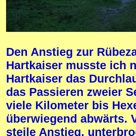
Den Anstieg zur Rübez
Hartkaiser musste ich n
Hartkaiser das Durchla
das Passieren zweier S
viele Kilometer bis He
überwiegend abwärts. V
steile Anstieg, unterbr