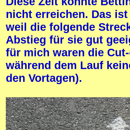
Diese Zeit konnte Bett
nicht erreichen. Das is
weil die folgende Stre
Abstieg für sie gut ge
für mich waren die Cut-
während dem Lauf keine
den Vortagen).