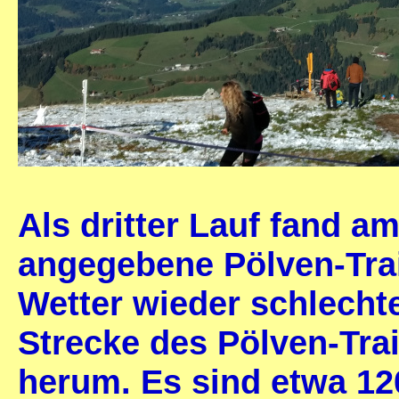
Als dritter Lauf fand a
angegebene Pölven-Trail
Wetter wieder schlechte
Strecke des Pölven-Tra
herum. Es sind etwa 12