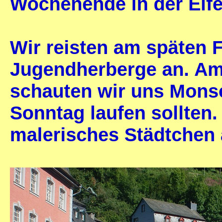
Wochenende in der Eife
Wir reisten am späten 
Jugendherberge an. Am
schauten wir uns Mons
Sonntag laufen sollten.
malerisches Städtchen 