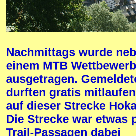
Nachmittags wurde neb
einem MTB Wettbewerb 
ausgetragen. Gemeldet
durften gratis mitlaufe
auf dieser Strecke Hok
Die Strecke war etwas p
Trail-Passagen dabei