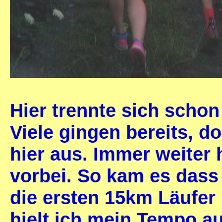
Hier trennte sich scho
Viele gingen bereits, d
hier aus. Immer weiter 
vorbei. So kam es dass
die ersten 15km Läufer 
hielt ich mein Tempo au