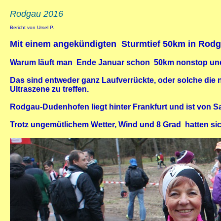
Rodgau 2016
Bericht von Ursel P.
Mit einem angekündigten Sturmtief 50km in Rod
Warum läuft man Ende Januar schon 50km nonstop und
Das sind entweder ganz Laufverrückte, oder solche die 
Ultraszene zu treffen.
Rodgau-Dudenhofen liegt hinter Frankfurt und ist von Sa
Trotz ungemütlichem Wetter, Wind und 8 Grad hatten si