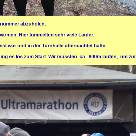
rtnummer abzuholen.
wärmen. Hier tummelten sehr viele Läufer.
st war und in der Turnhalle übernachtet hatte.
ing es los zum Start. Wir mussten ca. 800m laufen, um zu