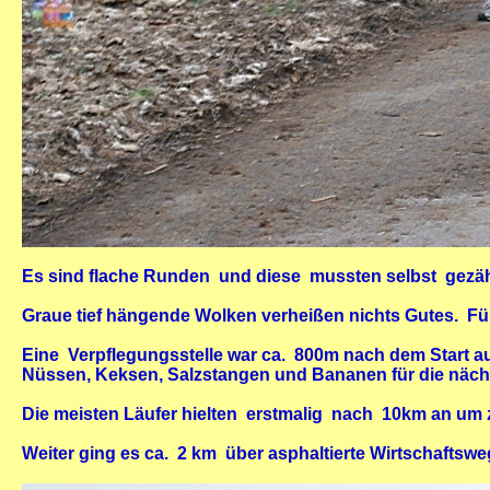
Es sind flache Runden und diese mussten selbst gezähl
Graue tief hängende Wolken verheißen nichts Gutes. F
Eine Verpflegungsstelle war ca. 800m nach dem Start auf
Nüssen, Keksen, Salzstangen und Bananen für die näch
Die meisten Läufer hielten erstmalig nach 10km an um z
Weiter ging es ca. 2 km über asphaltierte Wirtschaftsw