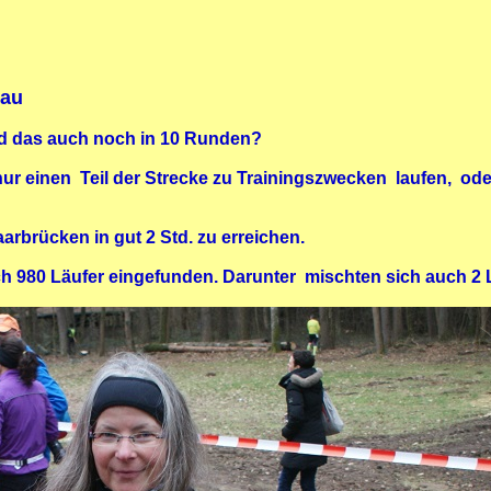
gau
 das auch noch in 10 Runden?
nur einen Teil der Strecke zu Trainingszwecken laufen, ode
arbrücken in gut 2 Std. zu erreichen.
ch 980 Läufer eingefunden. Darunter mischten sich auch 2 