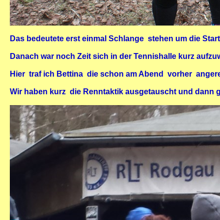
Das bedeutete erst einmal Schlange stehen um die Sta
Danach war noch Zeit sich in der Tennishalle kurz aufzu
Hier traf ich Bettina die schon am Abend vorher angerei
Wir haben kurz die Renntaktik ausgetauscht und dann g