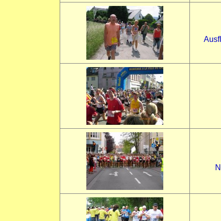
Ausf
N